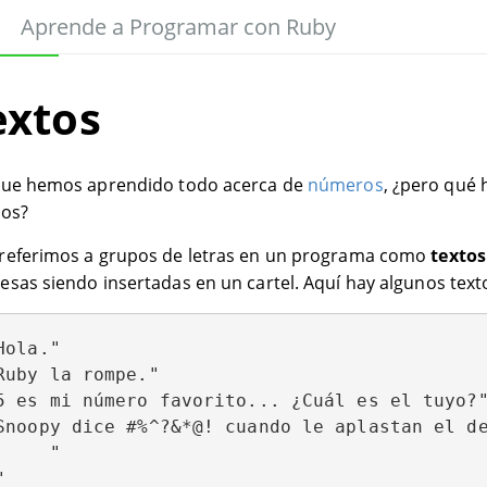
Aprende a Programar con Ruby
extos
que hemos aprendido todo acerca de
números
, ¿pero qué 
tos?
referimos a grupos de letras en un programa como
textos
esas siendo insertadas en un cartel. Aquí hay algunos text
Hola."

Ruby la rompe."

5 es mi número favorito... ¿Cuál es el tuyo?"
Snoopy dice #%^?&*@! cuando le aplastan el de
     "
