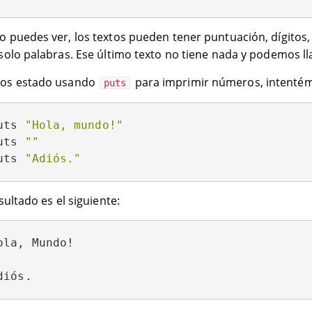
 puedes ver, los textos pueden tener puntuación, dígitos, 
solo palabras. Ese último texto no tiene nada y podemos l
os estado usando
para imprimir números, intentém
puts
uts 
"Hola, mundo!"
uts 
""
uts 
"Adiós."
sultado es el siguiente:
ola, Mundo!
