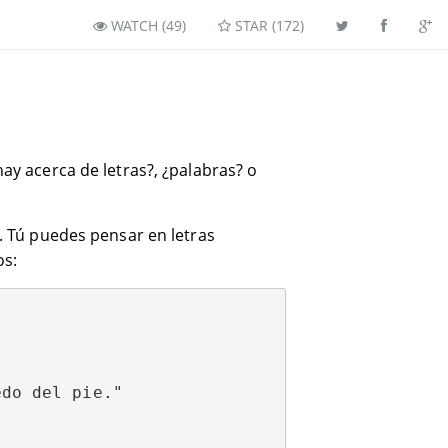
WATCH (
49
)
STAR (
172
)
hay acerca de letras?, ¿palabras? o
. Tú puedes pensar en letras
os:


do del pie."
