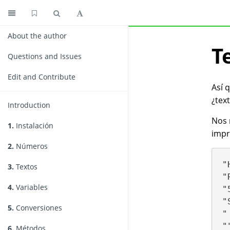
About the author
T
Questions and Issues
Edit and Contribute
Así 
¿tex
Introduction
Nos 
1.
Instalación
impr
2.
Números
"
3.
Textos
"
4.
Variables
"
"
5.
Conversiones
"
6.
Métodos